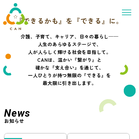
未来
を創造する
『できるかも』を『できる』に。
Believe in possibilities,
support challenges,
and create the future
介護、子育て、キャリア、日々の暮らし——
人生のあらゆるステージで、
人が人らしく輝ける社会を目指して。
CANは、温かい『繋がり』と
確かな『支え合い』を通じて、
一人ひとりが持つ無限の『できる』を
最大限に引き出します。
News
お知らせ