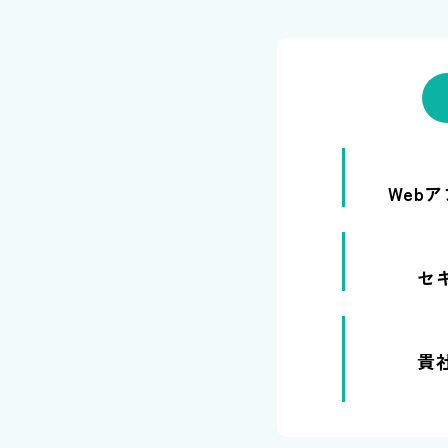
Web
セ
貴