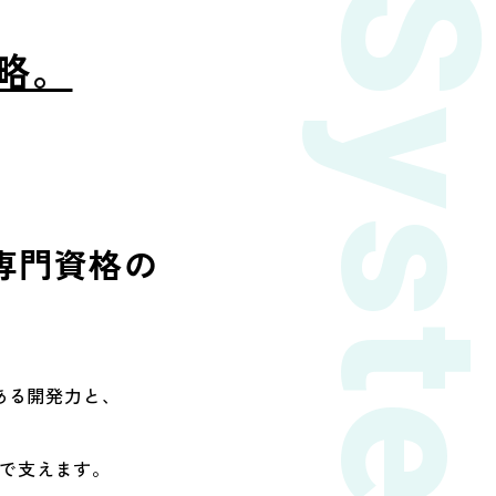
Syste
戦略。
専門資格の
ある開発力と、
。
で支えます。