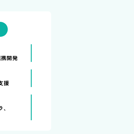
連携開発
支援
ラ、