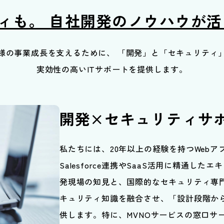
ティも。
自社開発のノウハウが
様の事業成長を支えるために、
「開発」と「セキュリティ
実効性の高いITサポートを提供します。
開発×セキュリティサ
私たちには、20年以上の経験を持つWebア
Salesforce連携やSaaS活用に精通し
発現場の知見と、国際的なセキュリティ専門
キュリティ知識を融合させ、「設計段階か
供します。特に、MVNOサービスの窓口サ