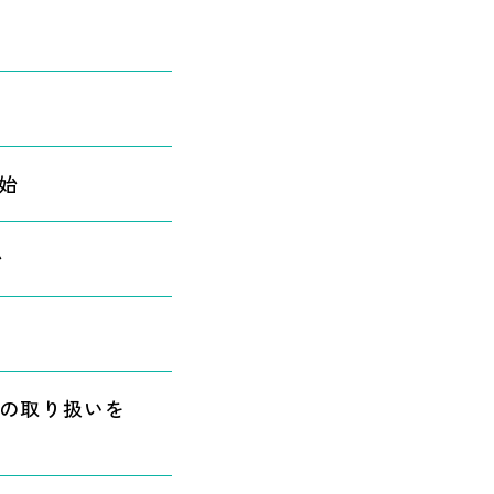
始
始
の取り扱いを